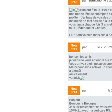
par
f8bfujunior
le 25/
n°16
Bonjour à tous ! Belle 
une bonne tête de champion ! J
profiter ! J'ai hate de voir des 
malouine ne met pas de h a la fi
vous faut a chaque fois 3 ans e
tous Frédérique et Charles
PS : Sam va bien mais elle a ha
Note
par
F4FSP
le 25/10/2
n°15
bonsoir les amis
je viens de vous entendre sur 
Vous arrivez plein pot avec une
Merci pour avoir activer un spéc
à bientôt
amicalement
yannick
Note
par
Bernardf6bcc
le 
n°14
Bonjour
Bonjour la Bretagne
Je suis très content de vous av
10MHZ...avec ma verticale R5...