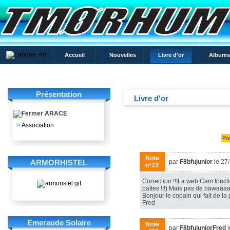
Accueil
Nouvelles
Livre d'or
Albums
Présentation
Livre d'or
ARACE
¤
Association
Po
Note
ARMORHISTEL
par
F8bfujunior
le 27
n°23
Correction !!!La web Cam foncti
pattes !!!) Mais pas de bawaaaa !
Bonjour le copain qui fait de la
Fred
Emeraude Solaire
Note
par
F8bfujuniorFred
l