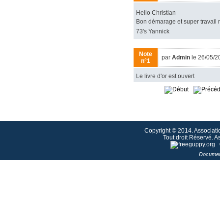
Hello Christian
Bon démarage et super travail me
73's Yannick
Note
par
Admin
le 26/05/2
n°1
Le livre d'or est ouvert
Copyright © 2014. Associati
Tout droit Réservé. 
Documen