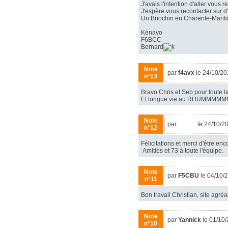
J'avais l'intention d'aller vous 
J'espère vous recontacter sur d
Un Briochin en Charente-Maritim
Kénavo
F6BCC
Bernard
Note
par
f4avx
le 24/10/2
n°13
Bravo Chris et Seb pour toute la 
Et longue vie au RHUMMMM
Note
par
F6HIA
le 24/10/2
n°12
Félicitations et merci d'être en
Amitiés et 73 à toute l'équipe.
Note
par
F5CBU
le 04/10/
n°11
Bon travail Christian, site agréa
Note
par
Yannick
le 01/10
n°10