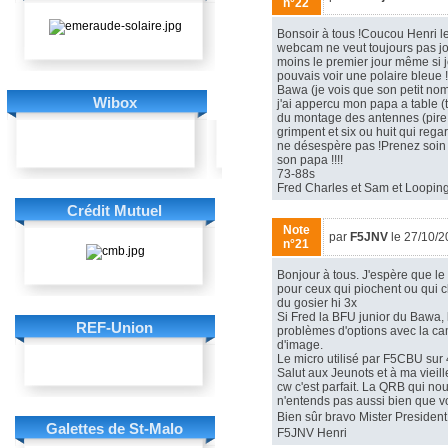
n°22
Bonsoir à tous !Coucou Henri le
webcam ne veut toujours pas jo
moins le premier jour même si j
pouvais voir une polaire bleue
Bawa (je vois que son petit nom
Wibox
j'ai appercu mon papa a table 
du montage des antennes (pire 
grimpent et six ou huit qui reg
ne désespère pas !Prenez soin 
son papa !!!!
73-88s
Fred Charles et Sam et Loopin
Crédit Mutuel
Note
par
F5JNV
le 27/10/2
n°21
Bonjour à tous. J'espère que 
pour ceux qui piochent ou qui c
du gosier hi 3x
Si Fred la BFU junior du Bawa,
REF-Union
problèmes d'options avec la camé
d'image.
Le micro utilisé par F5CBU sur 
Salut aux Jeunots et à ma vieil
cw c'est parfait. La QRB qui no
n'entends pas aussi bien que vo
Bien sûr bravo Mister Presiden
Galettes de St-Malo
F5JNV Henri