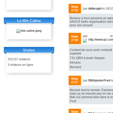
Note
par
didierpph
le 26/1
n°19
Bonjour a tous passons un agr
La Mie Caline
ARACE belle organisation merc
pour son accueil
par
F5NYEbernard
le
Note
http://www.qrz.co
n°18
Visites
Content de vous avoir contacté 
superbe.
73's QRO à toute l'équipe.
252237 visiteurs
Kénavo.
3 visiteurs en ligne
Bernard.
Note
par
f8bfujuniorFred
l
n°17
Bonsoir tout le monde !J'aimera
mais ça ne marche pas on me d
Bah oui j'aimerai bien faire le 
Fred
Note