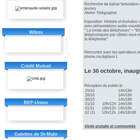
Recherche de balise"simulation 
jeunes
Atelier Télégraphie
Exposition: Histoire et évolution
avec présentations audio-visuell
" La ronde des téléphones" + "60 
Wibox
téléphoniques par câbles sous-ma
la téléphonie"
Rencontre avec les opérateurs sur
phone,cw,digitaux.)
Crédit Mutuel
Le 30 octobre, inaugu
Réception du public le
25/10 14h/18h
26/10 14h/18h
30/10 14h/18h
REF-Union
31/10 10h/12h 14h/18h
01/11 10h/12h 14h/18h
02 /11 10h/12h 14h/16h30
Visite gratuite et commentée
Galettes de St-Malo