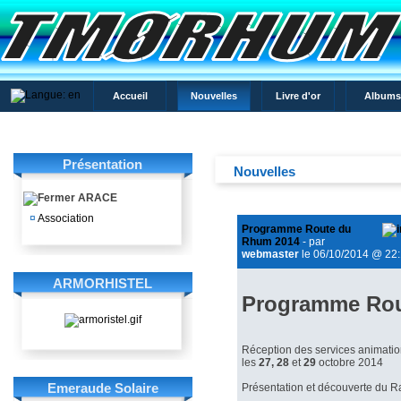
Accueil
Nouvelles
Livre d'or
Albums
Présentation
Nouvelles
ARACE
¤
Association
Programme Route du
Rhum 2014
- par
webmaster
le 06/10/2014 @ 22:
ARMORHISTEL
Programme Rou
Réception des services animati
les
27,
28
et
29
octobre 2014
Emeraude Solaire
Présentation et découverte du 