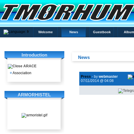
Welcome
News
Guestbook
Album
Introduction
News
ARACE
¤
Association
Press
- by
webmaster
07/11/2014 @ 04:08
ARMORHISTEL